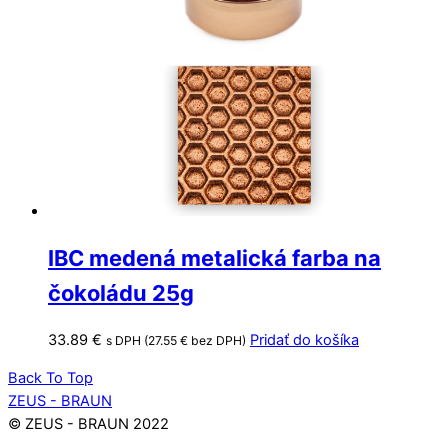
IBC medená metalická farba na
čokoládu 25g
33.89
€
Pridať do košíka
s DPH (
27.55
€
bez DPH)
Back To Top
ZEUS - BRAUN
© ZEUS - BRAUN 2022