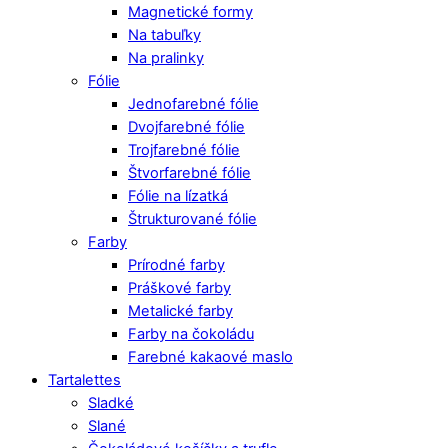
Magnetické formy
Na tabuľky
Na pralinky
Fólie
Jednofarebné fólie
Dvojfarebné fólie
Trojfarebné fólie
Štvorfarebné fólie
Fólie na lízatká
Štrukturované fólie
Farby
Prírodné farby
Práškové farby
Metalické farby
Farby na čokoládu
Farebné kakaové maslo
Tartalettes
Sladké
Slané