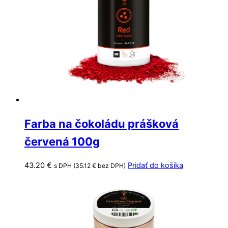
Farba na čokoládu prášková
červená 100g
43.20
€
Pridať do košíka
s DPH (
35.12
€
bez DPH)