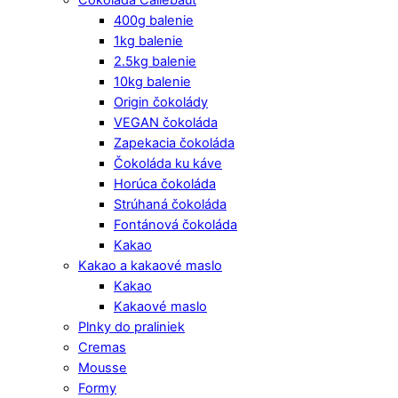
400g balenie
1kg balenie
2.5kg balenie
10kg balenie
Origin čokolády
VEGAN čokoláda
Zapekacia čokoláda
Čokoláda ku káve
Horúca čokoláda
Strúhaná čokoláda
Fontánová čokoláda
Kakao
Kakao a kakaové maslo
Kakao
Kakaové maslo
Plnky do praliniek
Cremas
Mousse
Formy