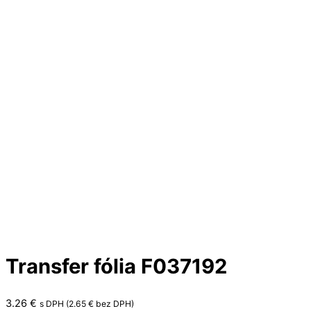
Transfer fólia F037192
3.26
€
s DPH (
2.65
€
bez DPH)