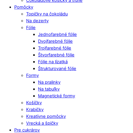
Čokoládové košíčky a trufle
Pomôcky
Topičky na čokoládu
Na dezerty
Fólie
Jednofarebné fólie
Dvojfarebné fólie
Trojfarebné fólie
Štvorfarebné fólie
Fólie na lízatká
Štrukturované fólie
Formy
Na pralinky
Na tabuľky
Magnetické formy
Košíčky
Krabičky
Kreatívne pomôcky
Vrecká a špičky
Pre cukrárov