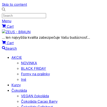
Skip to content
Menu
Cart
... len najvyššia kvalita zabezpečuje Vašu budúcnosť...
Cart
Search
AKCIE
NOVINKA
BLACK FRIDAY
Formy na pralinky
Iné
Kurzy
Čokoláda
VEGAN čokoláda
Čokoláda Cacao Barry
Čokoláda Callebaut