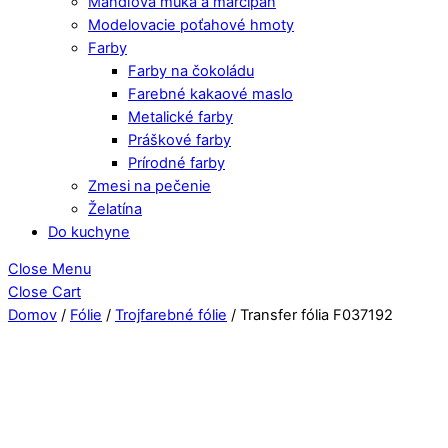
Mandľová múka a marcipán
Modelovacie poťahové hmoty
Farby
Farby na čokoládu
Farebné kakaové maslo
Metalické farby
Práškové farby
Prírodné farby
Zmesi na pečenie
Želatína
Do kuchyne
Close Menu
Close Cart
Domov
/
Fólie
/
Trojfarebné fólie
/ Transfer fólia F037192