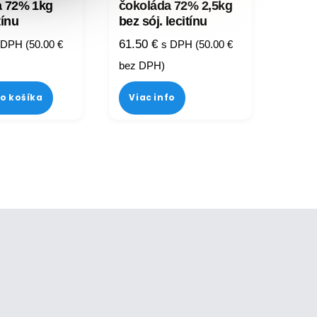
a 72% 1kg
čokoláda 72% 2,5kg
tínu
bez sój. lecitínu
61.50
€
 DPH (
50.00
€
s DPH (
50.00
€
bez DPH)
do košíka
Viac info