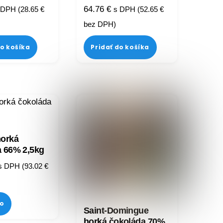
64.76
€
 DPH (
28.65
€
s DPH (
52.65
€
bez DPH)
do košíka
Pridať do košíka
horká
 66% 2,5kg
s DPH (
93.02
€
fo
Saint-Domingue
horká čokoláda 70%