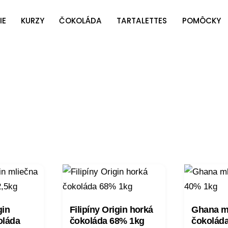
IE
KURZY
ČOKOLÁDA
TARTALETTES
POMÔCKY
gin
Filipíny Origin horká
Ghana m
oláda
čokoláda 68% 1kg
čokolád