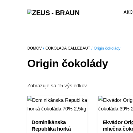
Skip
AKC
to
content
DOMOV
/
ČOKOLÁDA CALLEBAUT
/ Origin čokolády
Origin čokolády
Zobrazuje sa 15 výsledkov
Dominikánska
Ekvádor Ori
Republika horká
mliečna čok