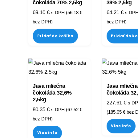
čokoláda 70% 2,5kg
39% 2,5kg
69.10
€
64.21
€
s DPH (
56.18
€
s DPH
bez DPH)
bez DPH)
Pridať do košíka
Pridať do k
Java mliečna
Java mliečn
čokoláda 32,6%
čokoláda 32
2,5kg
227.61
€
s D
80.35
€
s DPH (
67.52
€
(
185.05
€
bez 
bez DPH)
Viac info
Viac info