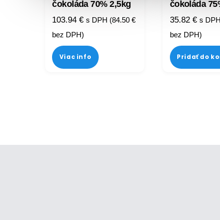
čokoláda 70% 2,5kg
čokoláda 75
103.94
€
35.82
€
s DPH (
84.50
€
s DPH
bez DPH)
bez DPH)
Viac info
Pridať do k