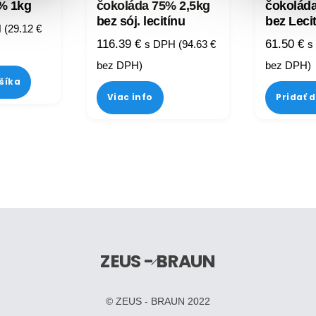
% 1kg
čokoláda 75% 2,5kg
čokolád
bez sój. lecitínu
bez Leci
 (
29.12
€
116.39
€
61.50
€
s DPH (
94.63
€
s
bez DPH)
bez DPH)
ošíka
Viac info
Pridať 
ZEUS - BRAUN
Back
To
Top
© ZEUS - BRAUN 2022