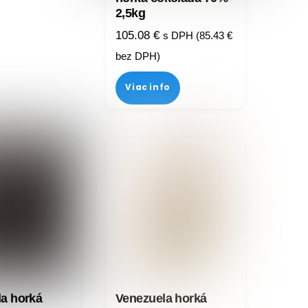
2,5kg
105.08
€
s DPH (
85.43
€
bez DPH)
Viac info
a horká
Venezuela horká