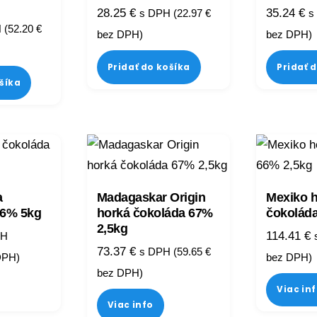
28.25
€
35.24
€
s DPH (
22.97
€
s
 (
52.20
€
bez DPH)
bez DPH)
Pridať do košíka
Pridať 
ošíka
a
Madagaskar Origin
Mexiko 
,6% 5kg
horká čokoláda 67%
čokoláda
2,5kg
114.41
€
PH
73.37
€
s DPH (
59.65
€
DPH)
bez DPH)
bez DPH)
Viac in
Viac info