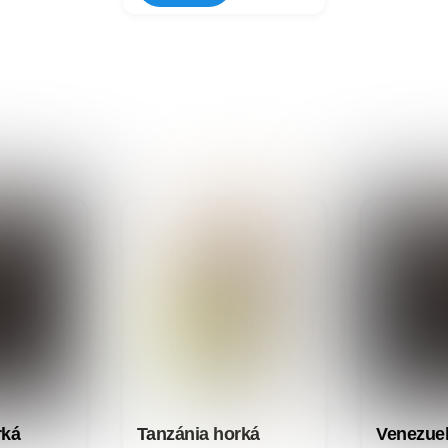
rká
Tanzánia horká
Venezuel