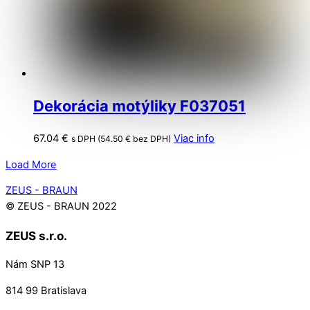
Dekorácia motýliky F037051
67.04
€
Viac info
s DPH (
54.50
€
bez DPH)
Load More
Back
ZEUS - BRAUN
To
© ZEUS - BRAUN 2022
Top
ZEUS s.r.o.
Nám SNP 13
814 99 Bratislava