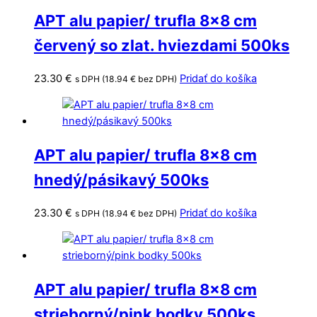
APT alu papier/ trufla 8×8 cm
červený so zlat. hviezdami 500ks
23.30
€
Pridať do košíka
s DPH (
18.94
€
bez DPH)
APT alu papier/ trufla 8×8 cm
hnedý/pásikavý 500ks
23.30
€
Pridať do košíka
s DPH (
18.94
€
bez DPH)
APT alu papier/ trufla 8×8 cm
strieborný/pink bodky 500ks