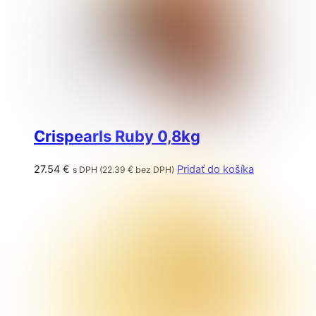
Crispearls Ruby 0,8kg
27.54
€
Pridať do košíka
s DPH (
22.39
€
bez DPH)