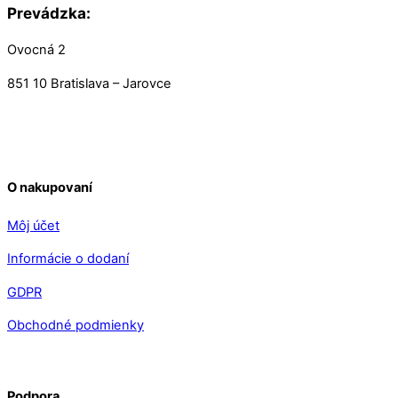
Prevádzka:
Ovocná 2
851 10 Bratislava – Jarovce
O nakupovaní
Môj účet
Informácie o dodaní
GDPR
Obchodné podmienky
Podpora