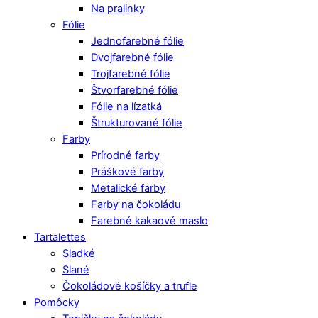
Na pralinky
Fólie
Jednofarebné fólie
Dvojfarebné fólie
Trojfarebné fólie
Štvorfarebné fólie
Fólie na lízatká
Štrukturované fólie
Farby
Prírodné farby
Práškové farby
Metalické farby
Farby na čokoládu
Farebné kakaové maslo
Tartalettes
Sladké
Slané
Čokoládové košíčky a trufle
Pomôcky