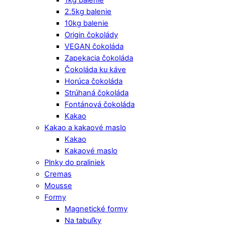
2.5kg balenie
10kg balenie
Origin čokolády
VEGAN čokoláda
Zapekacia čokoláda
Čokoláda ku káve
Horúca čokoláda
Strúhaná čokoláda
Fontánová čokoláda
Kakao
Kakao a kakaové maslo
Kakao
Kakaové maslo
Plnky do praliniek
Cremas
Mousse
Formy
Magnetické formy
Na tabuľky