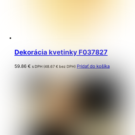
Dekorácia kvetinky F037827
59.86
€
Pridať do košíka
s DPH (
48.67
€
bez DPH)