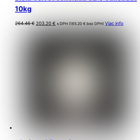
10kg
Pôvodná
Aktuálna
264.46
€
203.20
€
Viac info
s DPH (
165.20
€
bez DPH)
cena
cena
bola:
je:
264.46 €.
203.20 €.