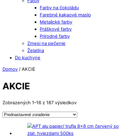
Farby
Farby na čokoládu
Farebné kakaové maslo
Metalické farby
Práškové farby
Prírodné farby
Zmesi na pečenie
Želatína
Do kuchyne
Close
Close
Domov
/ AKCIE
Menu
Cart
AKCIE
Zobrazených 1–16 z 187 výsledkov