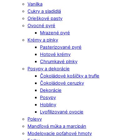
Vanilka
Cukry a sladidlá
Orieškové pasty
Ovocné pyré
Mrazené pyré
Krémy a plnky
Pasterizované pyré
Hotové krémy
Chrumkavé plnky
Posypy a dekorácie
Čokoládové košíčky a trufle
Čokoládové ceruzky
Dekorácie
Posypy
Hobliny
Lyofilizované ovocie
Polevy
Mandľová múka a marcipán
Modelovacie poťahové hmoty