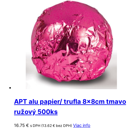
APT alu papier/ trufla 8x8cm tmavo
ružový 500ks
16.75
€
Viac info
s DPH (
13.62
€
bez DPH)