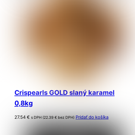
Crispearls GOLD slaný karamel
0,8kg
27.54
€
Pridať do košíka
s DPH (
22.39
€
bez DPH)