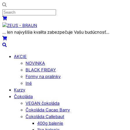
Skip
to
content
Menu
Cart
... len najvyššia kvalita zabezpečuje Vašu budúcnosť...
Cart
Search
AKCIE
NOVINKA
BLACK FRIDAY
Formy na pralinky
Iné
Kurzy
Čokoláda
VEGAN čokoláda
Čokoláda Cacao Barry
Čokoláda Callebaut
400g balenie
1kg balenie