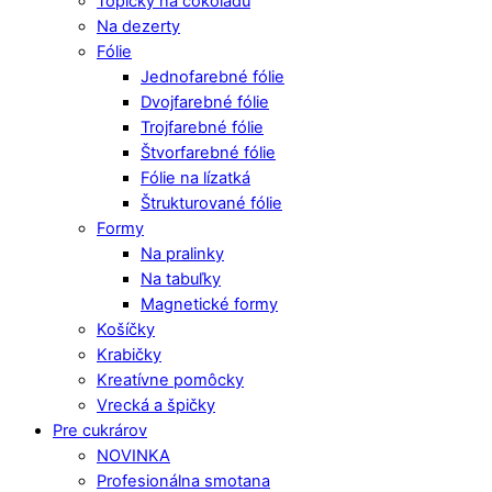
Topičky na čokoládu
Na dezerty
Fólie
Jednofarebné fólie
Dvojfarebné fólie
Trojfarebné fólie
Štvorfarebné fólie
Fólie na lízatká
Štrukturované fólie
Formy
Na pralinky
Na tabuľky
Magnetické formy
Košíčky
Krabičky
Kreatívne pomôcky
Vrecká a špičky
Pre cukrárov
NOVINKA
Profesionálna smotana