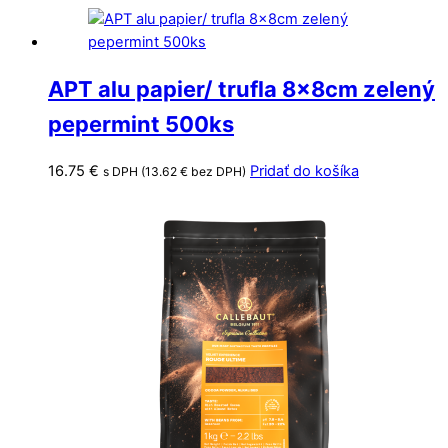
APT alu papier/ trufla 8x8cm zelený
pepermint 500ks
16.75
€
Pridať do košíka
s DPH (
13.62
€
bez DPH)