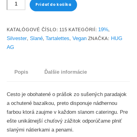
množstvo
Pridať do košíka
Tartelettes
Tomato-
bazalka
19%
KATALÓGOVÉ ČÍSLO:
115
KATEGÓRIÍ:
,
snack
Silvester
Slané
Tartalettes
Vegan
HUG
,
,
,
ZNAČKA:
4,2cm
AG
160ks/
5
Popis
Ďalšie informácie
plat
Cesto je obohatené o prášok zo sušených paradajok
a ochutené bazalkou, preto disponuje nádhernou
farbou ktorá zaujme v každom slanom cateringu. Pre
ešte unikátnejší chuťový zážitok odporúčame plniť
slanými nátierkami a penami.