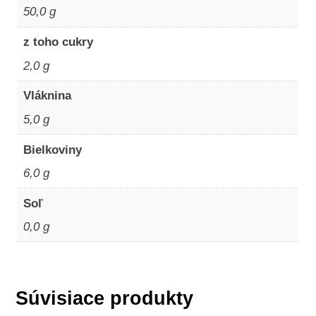
50,0 g
z toho cukry
2,0 g
Vláknina
5,0 g
Bielkoviny
6,0 g
Soľ
0,0 g
Súvisiace produkty