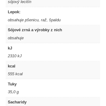
sójový lecitín
Lepok:
obsahuje pšenicu, raž, špaldu
Sójové zrná a výrobky z nich
obsahuje
kJ
2310 kJ
kcal
555 kcal
Tuky
35,0 g
Sacharidy