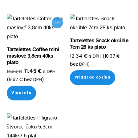
ZĽAVA!
Tartelettes Snack okrúhle
7cm 28 ks plato
Tartelettes Coffee mini
12.34
€
maslové 3,8cm 40ks
s DPH (
10.37
€
plato
bez DPH)
Pôvodná
Aktuálna
11.45
€
s DPH
14.30
€
cena
cena
Pridať do košíka
(
9.62
€
bez DPH)
bola:
je:
14.30 €.
11.45 €.
Viac info