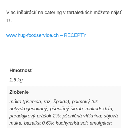
Viac inšpirácií na catering v tartaletkách môžete nájsť
TU:
www.hug-foodservice.ch – RECEPTY
Hmotnosť
1.6 kg
Zloženie
múka (pšenica, raž, špalda); palmový tuk
nehydrogenovaný; pšeničný škrob; maltodextrín;
paradajkový prášok 2%; pšeničná vláknina; sójová
múka; bazalka 0,6%; kuchynská soľ; emulgátor: