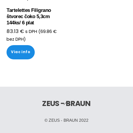
Tartelettes Filigrano
štvorec čoko 5,3cm
144ks/ 6 plat
83.13
€
s DPH (
69.86
€
bez DPH)
Viac info
ZEUS - BRAUN
Back
To
Top
© ZEUS - BRAUN 2022