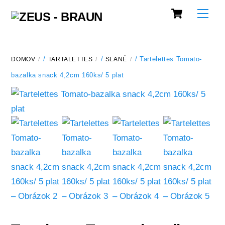
Cart
Skip
Men
to
content
DOMOV
/
TARTALETTES
/
SLANÉ
/ Tartelettes Tomato-
bazalka snack 4,2cm 160ks/ 5 plat