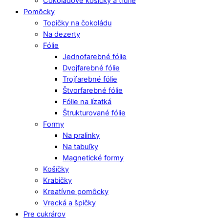
Čokoládové košíčky a trufle
Pomôcky
Topičky na čokoládu
Na dezerty
Fólie
Jednofarebné fólie
Dvojfarebné fólie
Trojfarebné fólie
Štvorfarebné fólie
Fólie na lízatká
Štrukturované fólie
Formy
Na pralinky
Na tabuľky
Magnetické formy
Košíčky
Krabičky
Kreatívne pomôcky
Vrecká a špičky
Pre cukrárov