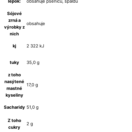
lepok:
obsahuje pšenicu, špaldu
Sójové
zrná a
obsahuje
výrobky z
nich
kj
2 322 kJ
tuky
35,0 g
z toho
nasýtené
17,0 g
mastné
kyseliny
Sacharidy
51,0 g
Z toho
2 g
cukry