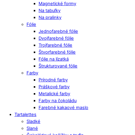
Magnetické formy
Na tabuľky
Na pralinky
Fólie
Jednofarebné fólie
Dvojfarebné fólie
Trojfarebné fólie
Štvorfarebné fólie
Fólie na lízatká
Štrukturované fólie
Farby
Prírodné farby
Práškové farby
Metalické farby
Farby na čokoládu
Farebné kakaové maslo
Tartalettes
Sladké
Slané