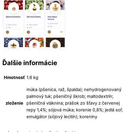
Ďalšie informácie
Hmotnosť
1.6 kg
múka (pšenica, raž, špalda); nehydrogenovaný
palmový tuk; pšeničný škrob; maltodextrín;
zloženie
pšeničná vláknina; prášok zo šťavy z červenej
repy 1,4%; sójová múka; korenie 0,8%; jedlá soľ;
emulgátor (sójový lecitín); koreniny