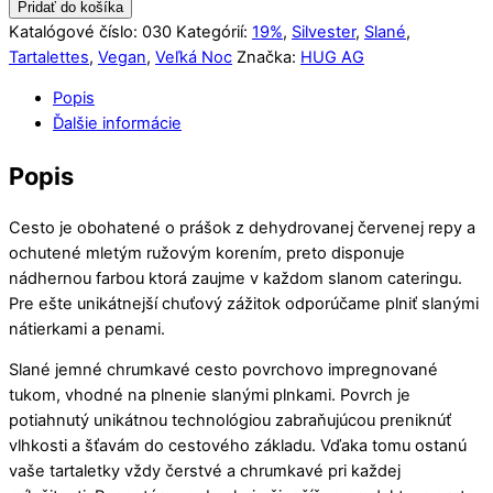
Pridať do košíka
Katalógové číslo:
030
Kategórií:
19%
,
Silvester
,
Slané
,
Tartalettes
,
Vegan
,
Veľká Noc
Značka:
HUG AG
Popis
Ďalšie informácie
Popis
Cesto je obohatené o prášok z dehydrovanej červenej repy a
ochutené mletým ružovým korením, preto disponuje
nádhernou farbou ktorá zaujme v každom slanom cateringu.
Pre ešte unikátnejší chuťový zážitok odporúčame plniť slanými
nátierkami a penami.
Slané jemné chrumkavé cesto
povrchovo impregnované
tukom, vhodné na plnenie slanými plnkami. Povrch je
potiahnutý unikátnou technológiou zabraňujúcou preniknúť
vlhkosti a šťavám do cestového základu. Vďaka tomu ostanú
vaše tartaletky vždy čerstvé a chrumkavé pri každej