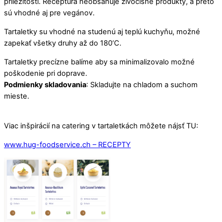
príležitosti. Receptúra neobsahuje živočíšne produkty, a preto
sú vhodné aj pre vegánov.
Tartaletky su vhodné na studenú aj teplú kuchyňu, možné
zapekať všetky druhy až do 180’C.
Tartaletky precízne balíme aby sa minimalizovalo možné
poškodenie pri doprave.
Podmienky skladovania
: Skladujte na chladom a suchom
mieste.
Viac inšpirácií na catering v tartaletkách môžete nájsť TU:
www.hug-foodservice.ch – RECEPTY