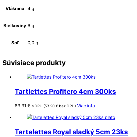
Vláknina
4 g
Bielkoviny
6 g
Soľ
0,0 g
Súvisiace produkty
Tartlettes Profitero 4cm 300ks
63.31
€
Viac info
s DPH (
53.20
€
bez DPH)
Tartelettes Royal sladký 5cm 23ks