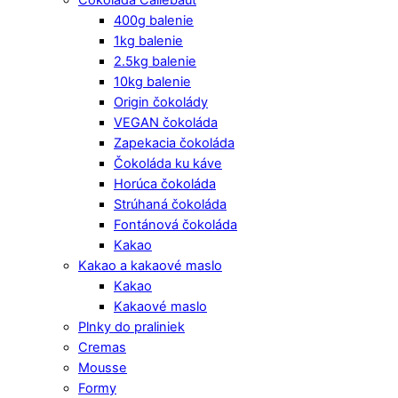
400g balenie
1kg balenie
2.5kg balenie
10kg balenie
Origin čokolády
VEGAN čokoláda
Zapekacia čokoláda
Čokoláda ku káve
Horúca čokoláda
Strúhaná čokoláda
Fontánová čokoláda
Kakao
Kakao a kakaové maslo
Kakao
Kakaové maslo
Plnky do praliniek
Cremas
Mousse
Formy