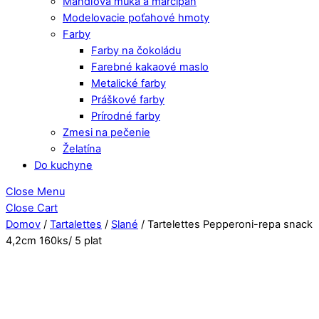
Mandľová múka a marcipán
Modelovacie poťahové hmoty
Farby
Farby na čokoládu
Farebné kakaové maslo
Metalické farby
Práškové farby
Prírodné farby
Zmesi na pečenie
Želatína
Do kuchyne
Close Menu
Close Cart
Domov
/
Tartalettes
/
Slané
/ Tartelettes Pepperoni-repa snack
4,2cm 160ks/ 5 plat