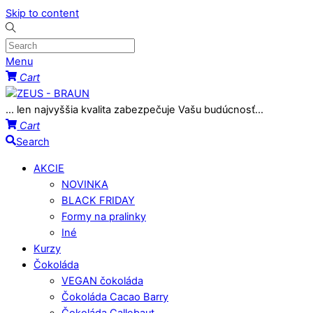
Skip to content
Menu
Cart
... len najvyššia kvalita zabezpečuje Vašu budúcnosť...
Cart
Search
AKCIE
NOVINKA
BLACK FRIDAY
Formy na pralinky
Iné
Kurzy
Čokoláda
VEGAN čokoláda
Čokoláda Cacao Barry
Čokoláda Callebaut