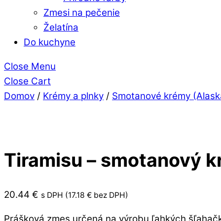
Zmesi na pečenie
Želatína
Do kuchyne
Close Menu
Close Cart
Domov
/
Krémy a plnky
/
Smotanové krémy (Alask
Tiramisu – smotanový k
20.44
€
s DPH (
17.18
€
bez DPH)
Prášková zmes určená na výrobu ľahkých šľahačk