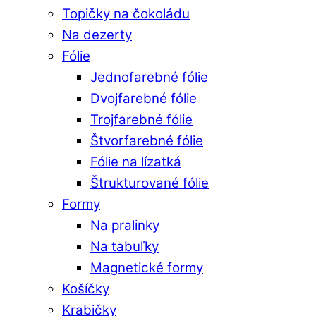
Topičky na čokoládu
Na dezerty
Fólie
Jednofarebné fólie
Dvojfarebné fólie
Trojfarebné fólie
Štvorfarebné fólie
Fólie na lízatká
Štrukturované fólie
Formy
Na pralinky
Na tabuľky
Magnetické formy
Košíčky
Krabičky