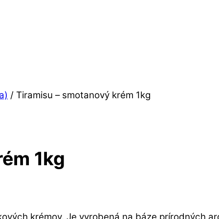
a)
/ Tiramisu – smotanový krém 1kg
rém 1kg
ových krémov. Je vyrobená na báze prírodných ar