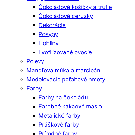
Čokoládové košíčky a trufle
Čokoládové ceruzky
Dekorácie
Posypy
Hobliny
Lyofilizované ovocie
Polevy
Mandľová múka a marcipán
Modelovacie poťahové hmoty
Farby
Farby na čokoládu
Farebné kakaové maslo
Metalické farby
Práškové farby
Prírodné farby