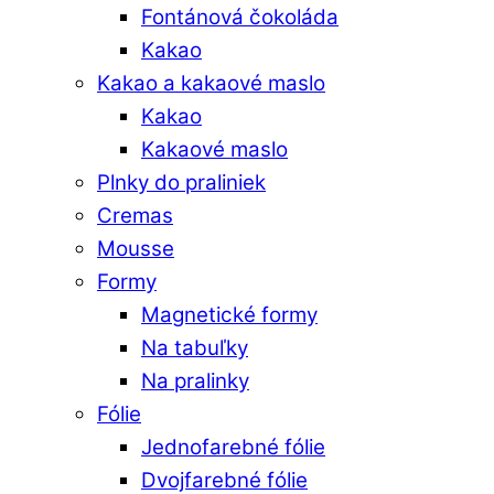
Fontánová čokoláda
Kakao
Kakao a kakaové maslo
Kakao
Kakaové maslo
Plnky do praliniek
Cremas
Mousse
Formy
Magnetické formy
Na tabuľky
Na pralinky
Fólie
Jednofarebné fólie
Dvojfarebné fólie